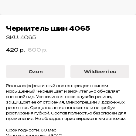
Чернитель шин 4065
SKU:
4065
420
р.
600
р.
Ozon
Wildberries
Высокоэффективный состав придает шинам
насыщенный черный цвет и значительно обновляет
внешний вид. Увеличивает срок службы резины,
защищает ее от старения, микротрещин и дорожных
реагентов. Средство легко наносится и не требует
растирания губкой. Состав полностью безопасен для
применения. Не обладает ярко выраженным запахом.
Срок годности: 60 мес
Условия хранения: ±30°С